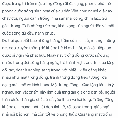
được trang trí trên mặt trống đồng rất đa dạng, phong phú mô
phỏng cuộc sống sinh hoạt của cư dân Việt như: người giã gạo
chày đôi, người đánh trống, nhà sàn mái cong, chim lạc...Gửi
gắm trong đó là những ước mơ, khát vọng của người dân về một
cuộc sống đủ đầy, hạnh phúc.
Dù trải qua biết bao những thăng trầm của lịch sử, nhưng những
nét đẹp truyền thống đó không hề bị mai một, mà vẫn tiếp tục
được giữ gìn và phát huy. Ngày nay trống đồng được sử dụng
nhiều trong đời sống hàng ngày, trở thành vật trang trí, quà tặng
đối tác, doanh nghiệp sang trọng, với nhiều kiểu dáng khác
nhau như: mặt trống đồng, tranh trống đồng treo tường...đa
dạng mẫu mã và kích thước.
Mặt trống đồng - Quà tặng tân gia ý
nghĩaChọn vật phẩm này làm quà tặng tân gia cho bạn bè, người
thân chắc chắn gia chủ sẽ rất yêu thích và hài lòng. Trống đồng
không chỉ mang một nét đẹp tinh tế, rất sang trọng, giúp ngôi
nhà nổi bật hơn, mà còn tốt về phong thủy. Quà tặng mặt trống