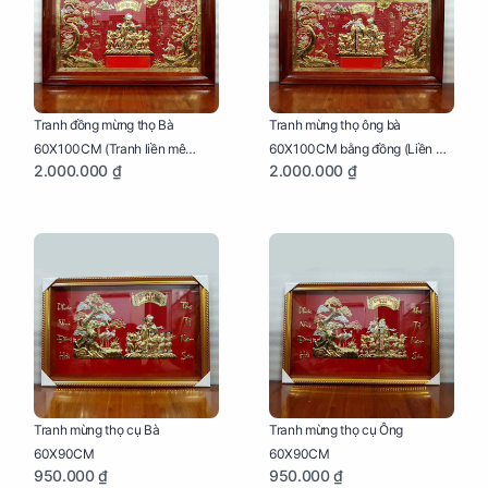
Tranh đồng mừng thọ Bà
Tranh mừng thọ ông bà
60X100CM (Tranh liền mê
60X100CM bằng đồng (Liền mê
2.000.000 ₫
2.000.000 ₫
khung gỗ)
- Khung gỗ)
Tranh mừng thọ cụ Bà
Tranh mừng thọ cụ Ông
60X90CM
60X90CM
950.000 ₫
950.000 ₫