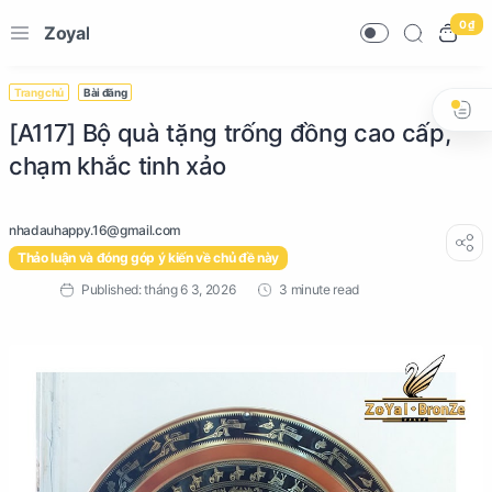
0 ₫
Zoyal
Trang chủ
Bài đăng
[A117] Bộ quà tặng trống đồng cao cấp,
chạm khắc tinh xảo
Thảo luận và đóng góp ý kiến về chủ đề này
3 minute read